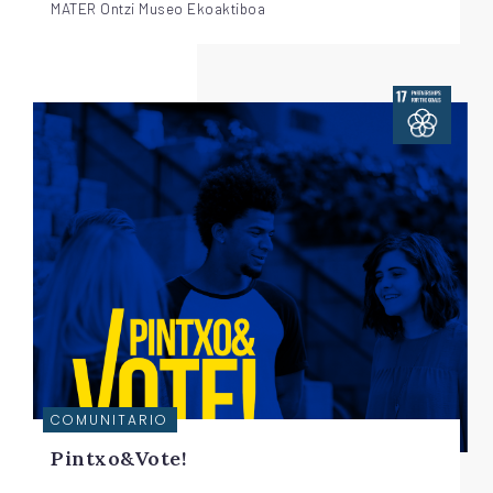
MATER Ontzi Museo Ekoaktiboa
COMUNITARIO
Pintxo&Vote!