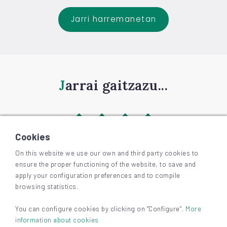
Jarri harremanetan
Jarrai gaitzazu...
Cookies
On this website we use our own and third party cookies to
ensure the proper functioning of the website, to save and
©
2026
BIZKAIAGARA
apply your configuration preferences and to compile
Irisgarritasuna
browsing statistics.
Lege-oharra eta pribatutasuna
Cookieak
You can configure cookies by clicking on "Configure".
More
information about cookies