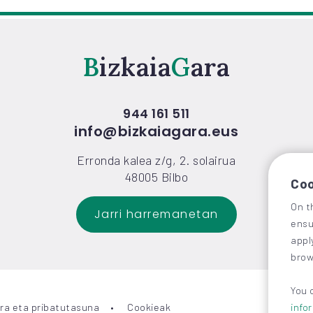
Bizkaia
Gara
944 161 511
info@bizkaiagara.eus
Erronda kalea z/g, 2. solairua
48005 Bilbo
Coo
On t
Jarri harremanetan
ensu
appl
brow
You 
ra eta pribatutasuna
Cookieak
info