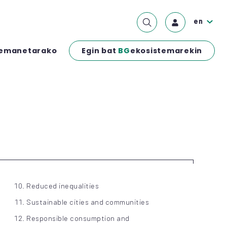
en
Egin bat
BG
ekosistemarekin
emanetarako
Reduced inequalities
Sustainable cities and communities
Responsible consumption and