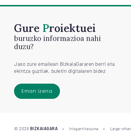
Gure
Proiektuei
buruzko informazioa nahi
duzu?
Jaso zure emailean BizkaiaGararen berri eta
ekintza guztiak, buletin digitalaren bidez
Eman izena
©
2026
BIZKAIAGARA
Irisgarritasuna
Lege-ohar