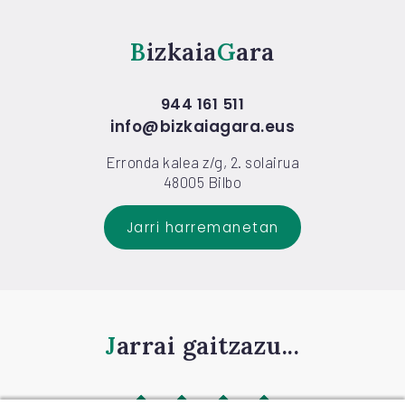
Bizkaia
Gara
944 161 511
info@bizkaiagara.eus
Erronda kalea z/g, 2. solairua
48005 Bilbo
Jarri harremanetan
Jarrai gaitzazu...