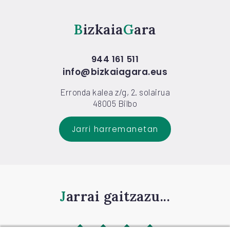
Bizkaia
Gara
944 161 511
info@bizkaiagara.eus
Erronda kalea z/g, 2. solairua
48005 Bilbo
Jarri harremanetan
Jarrai gaitzazu...