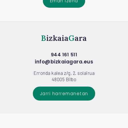
Eman izena
Bizkaia
Gara
944 161 511
info@bizkaiagara.eus
Erronda kalea z/g, 2. solairua
48005 Bilbo
Jarri harremanetan