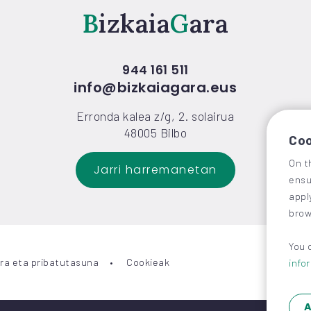
Bizkaia
Gara
944 161 511
info@bizkaiagara.eus
Erronda kalea z/g, 2. solairua
48005 Bilbo
Coo
On t
Jarri harremanetan
ensu
appl
brow
You 
ra eta pribatutasuna
Cookieak
info
A