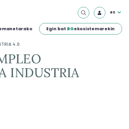
en
Egin bat
BG
ekosistemarekin
emanetarako
STRIA 4.0
A INDUSTRIA