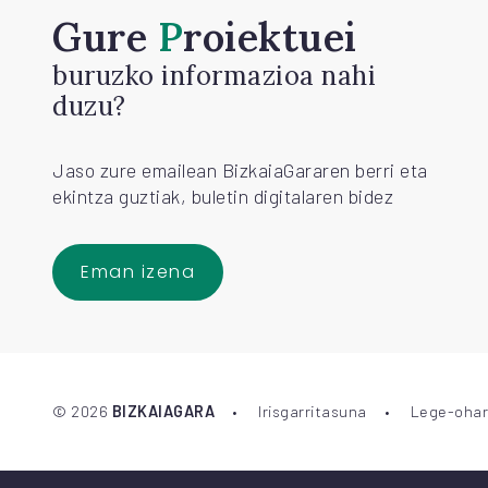
Gure
Proiektuei
buruzko informazioa nahi
duzu?
Jaso zure emailean BizkaiaGararen berri eta
ekintza guztiak, buletin digitalaren bidez
Eman izena
©
2026
BIZKAIAGARA
Irisgarritasuna
Lege-ohar