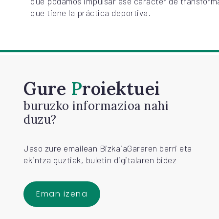
que podamos impulsar ese carácter de transforma
que tiene la práctica deportiva.
Gure
Proiektuei
buruzko informazioa nahi
duzu?
Jaso zure emailean BizkaiaGararen berri eta
ekintza guztiak, buletin digitalaren bidez
Eman izena