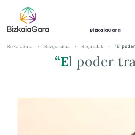
BizkaiaGara
BizkaiaGara
Bozgorailua
Begiradak
“El pode
“El poder transformador del deporte”- Alberto