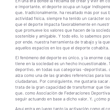
En una era dónde la reclama de crear y vivir en 
e importante, el deporte ocupa un lugar indispens
que, tradicionalmente, ha resaltado más por sus b
actividad física, siempre ha tenido un carácter 
que el deporte impacta favorablemente en nuestra 
que promueve los valores que hacen de la sociedad
sostenible y amigable. Y todo ello, lo sabemos porq
por ende, nuestra herramienta de trabajo y la qu
aquellos espacios en los que el deporte cohabita.
El fenómeno del deporte es único, y la enorme ca
tiene en la sociedad es un hecho incuestionable. T
deportivo, en todas sus categorías -deportistas, c
alza como una de las grandes referencias para los
ciudadanas. Por consiguiente, me gustaría sacar a
trata de la gran capacidad de transformar que tien
que, como Asociación de Federaciones Deportiva
seguir actuando en base a dicho valor. Y, ¿cómo
Aquí entra en juego tanto la activación como el 