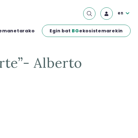
en
Egin bat
BG
ekosistemarekin
emanetarako