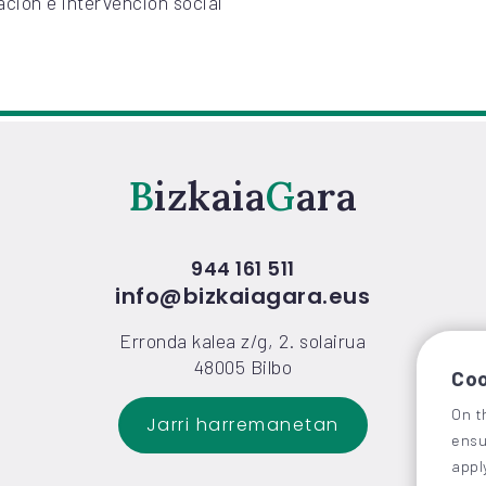
ción e intervención social
Bizkaia
Gara
944 161 511
info@bizkaiagara.eus
Erronda kalea z/g, 2. solairua
48005 Bilbo
Coo
On t
Jarri harremanetan
ensu
appl