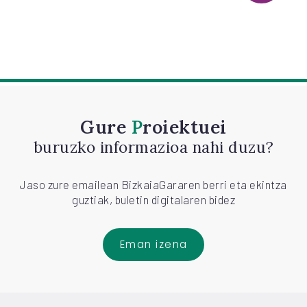
Gure
Proiektuei
buruzko informazioa nahi duzu?
Jaso zure emailean BizkaiaGararen berri eta ekintza
guztiak, buletin digitalaren bidez
Eman izena