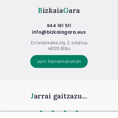
Bizkaia
Gara
944 161 511
info@bizkaiagara.eus
Erronda kalea z/g, 2. solairua
48005 Bilbo
Jarri harremanetan
Jarrai gaitzazu...