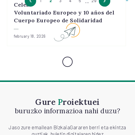
...
1
2
3
4
5
29
Celebramos el 30 aniversario del
Voluntariado Europeo y 10 años del
Cuerpo Europeo de Solidaridad
february 18, 2026
Gure
Proiektuei
buruzko informazioa nahi duzu?
Jaso zure emailean BizkaiaGararen berri eta ekintza
guztiak, buletin digitalaren bidez