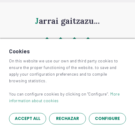
Jarrai gaitzazu...
Cookies
On this website we use our own and third party cookies to
ensure the proper functioning of the website, to save and
©
2026
BIZKAIAGARA
apply your configuration preferences and to compile
Irisgarritasuna
browsing statistics.
Lege-oharra eta pribatutasuna
Cookieak
You can configure cookies by clicking on "Configure".
More
information about cookies
ACCEPT ALL
RECHAZAR
CONFIGURE