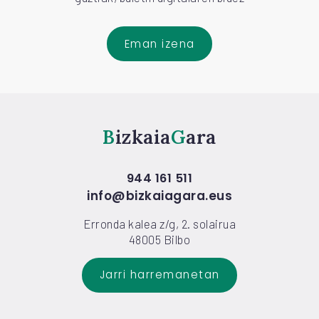
Eman izena
Bizkaia
Gara
944 161 511
info@bizkaiagara.eus
Erronda kalea z/g, 2. solairua
48005 Bilbo
Jarri harremanetan