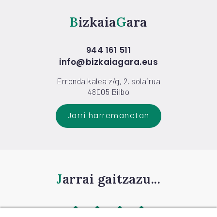
Bizkaia
Gara
944 161 511
info@bizkaiagara.eus
Erronda kalea z/g, 2. solairua
48005 Bilbo
Jarri harremanetan
Jarrai gaitzazu...