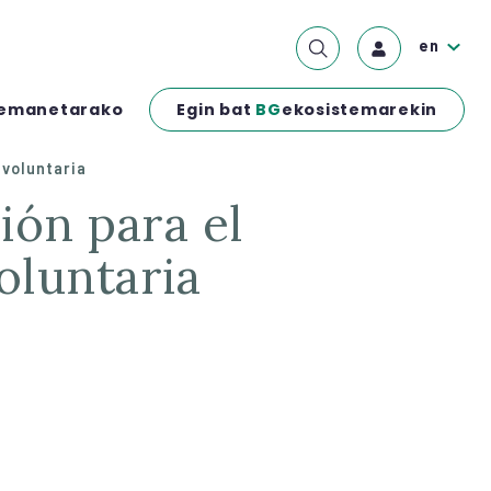
en
Egin bat
BG
ekosistemarekin
emanetarako
 voluntaria
oluntaria