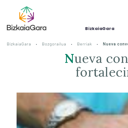
BizkaiaGara
BizkaiaGara
Bozgorailua
Berriak
Nueva convo
Nueva convocatoria de subvención para el
fortalec