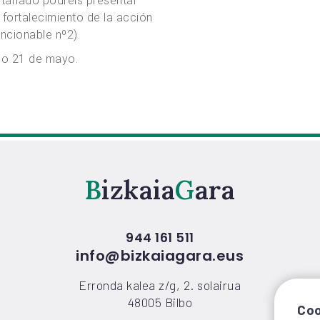
ntariado podréis presentar
 fortalecimiento de la acción
encionable nº2).
imo 21 de mayo.
Bizkaia
Gara
944 161 511
info@bizkaiagara.eus
Erronda kalea z/g, 2. solairua
48005 Bilbo
Coo