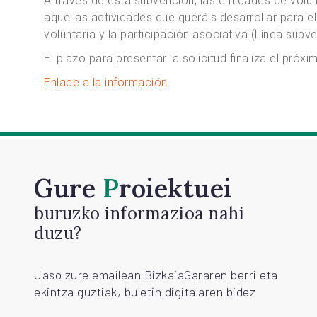
A través de esta subvención, las entidades de volu
aquellas actividades que queráis desarrollar para el
voluntaria y la participación asociativa (Línea subv
El plazo para presentar la solicitud finaliza el próx
Enlace a la información
.
Gure
Proiektuei
buruzko informazioa nahi
duzu?
Jaso zure emailean BizkaiaGararen berri eta
ekintza guztiak, buletin digitalaren bidez