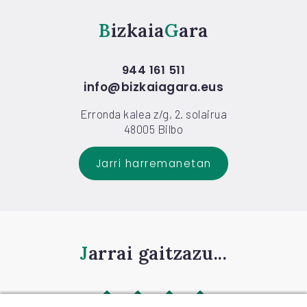
Bizkaia
Gara
944 161 511
info@bizkaiagara.eus
Erronda kalea z/g, 2. solairua
48005 Bilbo
Jarri harremanetan
Jarrai gaitzazu...