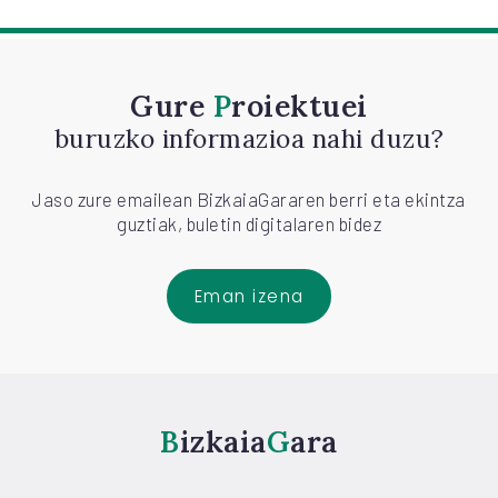
Gure
Proiektuei
buruzko informazioa nahi duzu?
Jaso zure emailean BizkaiaGararen berri eta ekintza
guztiak, buletin digitalaren bidez
Eman izena
Bizkaia
Gara