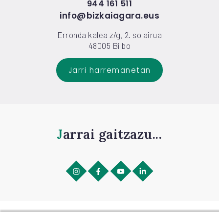
944 161 511
info@bizkaiagara.eus
Erronda kalea z/g, 2. solairua
48005 Bilbo
Jarri harremanetan
Jarrai gaitzazu...
©
2026
BIZKAIAGARA