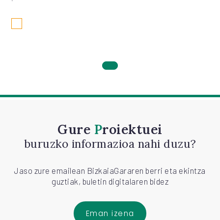
Gure
Proiektuei
buruzko informazioa nahi duzu?
Jaso zure emailean BizkaiaGararen berri eta ekintza
guztiak, buletin digitalaren bidez
Eman izena