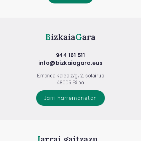
Bizkaia
Gara
944 161 511
info@bizkaiagara.eus
Erronda kalea z/g, 2. solairua
48005 Bilbo
Jarri harremanetan
Jarrai gaitzazu...