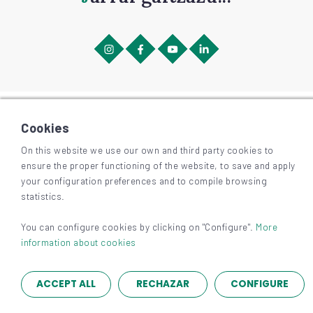
©
2026
BIZKAIAGARA
Irisgarritasuna
Cookies
Lege-oharra eta pribatutasuna
Cookieak
On this website we use our own and third party cookies to
ensure the proper functioning of the website, to save and apply
your configuration preferences and to compile browsing
statistics.
You can configure cookies by clicking on "Configure".
More
information about cookies
ACCEPT ALL
RECHAZAR
CONFIGURE