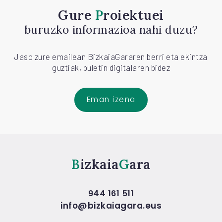
Gure
Proiektuei
buruzko informazioa nahi duzu?
Jaso zure emailean BizkaiaGararen berri eta ekintza
guztiak, buletin digitalaren bidez
Eman izena
Bizkaia
Gara
944 161 511
info@bizkaiagara.eus