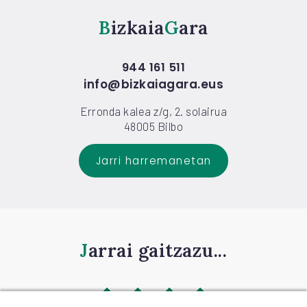
Bizkaia
Gara
944 161 511
info@bizkaiagara.eus
Erronda kalea z/g, 2. solairua
48005 Bilbo
Jarri harremanetan
Jarrai gaitzazu...