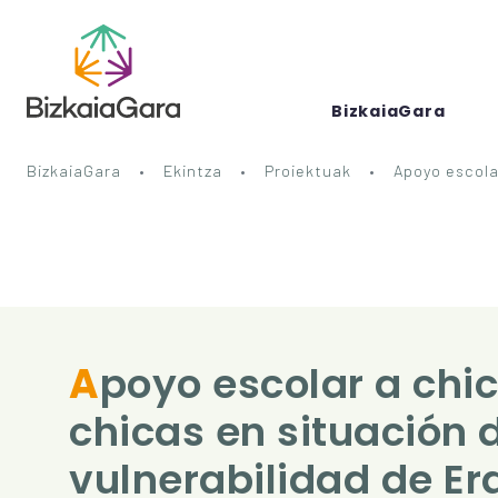
BizkaiaGara
BizkaiaGara
Ekintza
Proiektuak
Apoyo escola
Apoyo escolar a chicos y
chicas en situación 
vulnerabilidad de Er