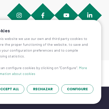
kies
his website we use our own and third party cookies to
re the proper functioning of the website, to save and
y your configuration preferences and to compile
sing statistics.
can configure cookies by clicking on "Configure".
More
rmation about cookies
CCEPT ALL
RECHAZAR
CONFIGURE