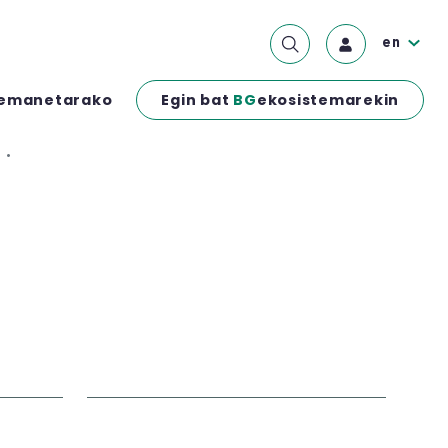
en
Egin bat
BG
ekosistemarekin
emanetarako