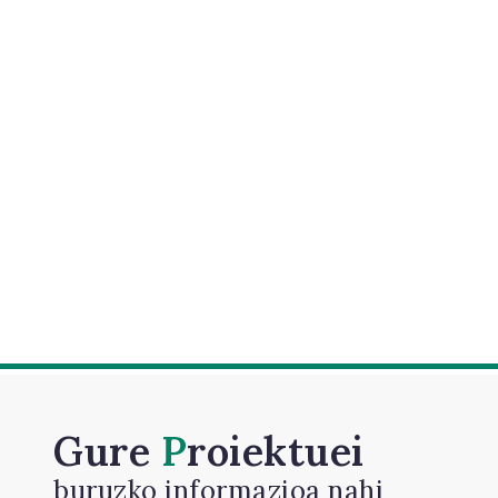
Gure
Proiektuei
buruzko informazioa nahi