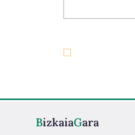
.
Bizkaia
Gara