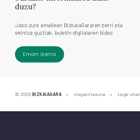
duzu?
Jaso zure emailean BizkaiaGararen berri eta
ekintza guztiak, buletin digitalaren bidez
Eman izena
©
2026
BIZKAIAGARA
Irisgarritasuna
Lege-ohar