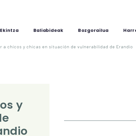
Ekintza
Baliabideak
Bozgorailua
Harr
r a chicos y chicas en situación de vulnerabilidad de Erandio
de
andio