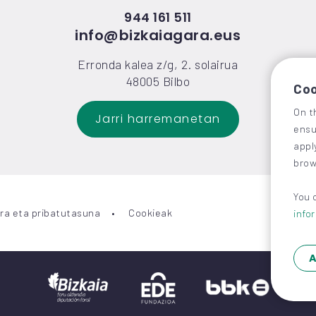
944 161 511
info@bizkaiagara.eus
Erronda kalea z/g, 2. solairua
48005 Bilbo
Coo
On t
Jarri harremanetan
ensu
appl
brow
You 
ra eta pribatutasuna
Cookieak
info
A