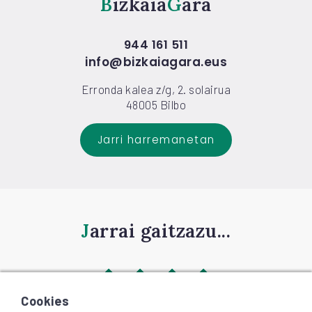
Bizkaia
Gara
944 161 511
info@bizkaiagara.eus
Erronda kalea z/g, 2. solairua
48005 Bilbo
Jarri harremanetan
Jarrai gaitzazu...
Cookies