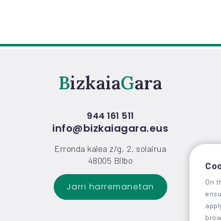
Bizkaia
Gara
944 161 511
info@bizkaiagara.eus
Erronda kalea z/g, 2. solairua
48005 Bilbo
Coo
On t
Jarri harremanetan
ensu
appl
brow