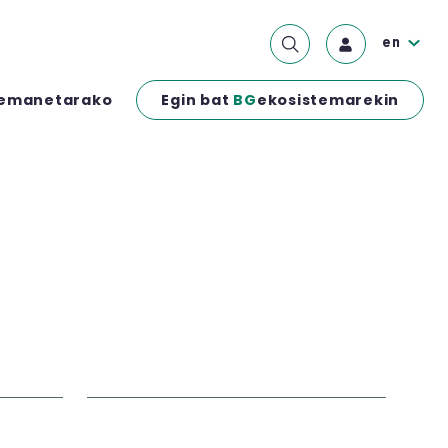
en
Egin bat
BG
ekosistemarekin
emanetarako