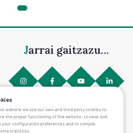
Jarrai gaitzazu...
kies
his website we use our own and third party cookies to
re the proper functioning of the website, to save and
y your configuration preferences and to compile
sing statistics.