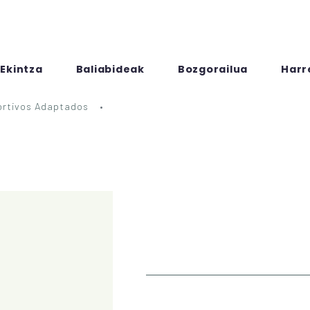
Ekintza
Baliabideak
Bozgorailua
Harr
rtivos Adaptados