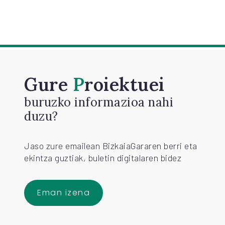
Gure
Proiektuei
buruzko informazioa nahi
duzu?
Jaso zure emailean BizkaiaGararen berri eta
ekintza guztiak, buletin digitalaren bidez
Eman izena