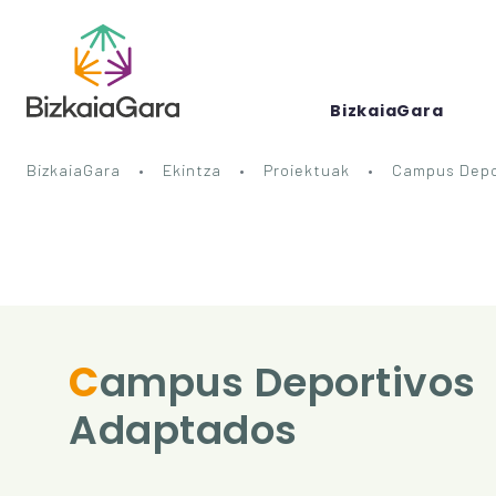
BizkaiaGara
BizkaiaGara
Ekintza
Proiektuak
Campus Depo
Campus Deportivos
Adaptados