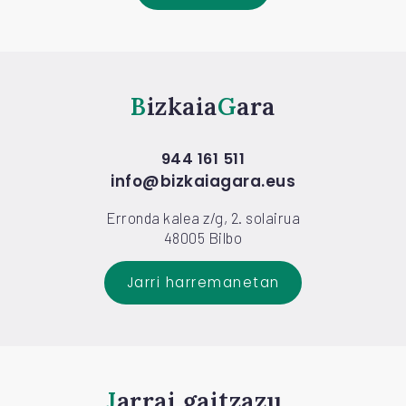
Bizkaia
Gara
944 161 511
info@bizkaiagara.eus
Erronda kalea z/g, 2. solairua
48005 Bilbo
Jarri harremanetan
Jarrai gaitzazu...