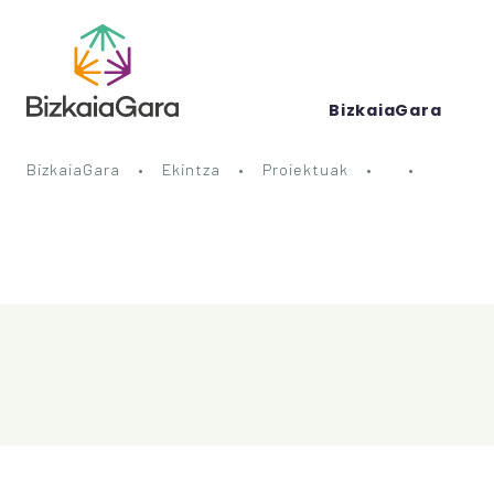
BizkaiaGara
BizkaiaGara
Ekintza
Proiektuak