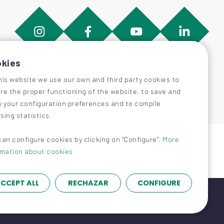
kies
his website we use our own and third party cookies to
re the proper functioning of the website, to save and
y your configuration preferences and to compile
sing statistics.
can configure cookies by clicking on "Configure".
More
rmation about cookies
CCEPT ALL
RECHAZAR
CONFIGURE