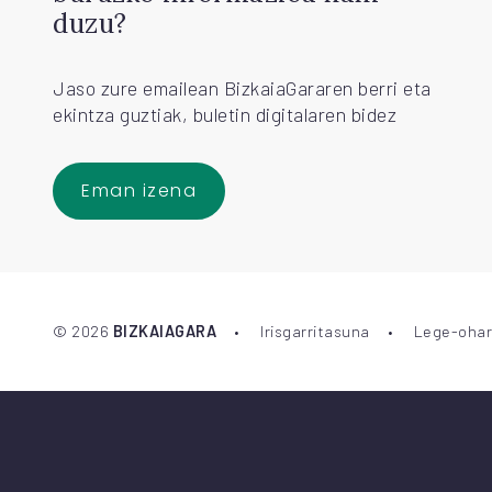
duzu?
Jaso zure emailean BizkaiaGararen berri eta
ekintza guztiak, buletin digitalaren bidez
Eman izena
©
2026
BIZKAIAGARA
Irisgarritasuna
Lege-ohar