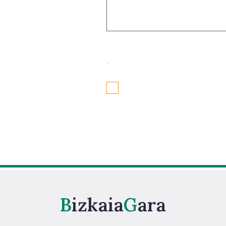
.
Bizkaia
Gara