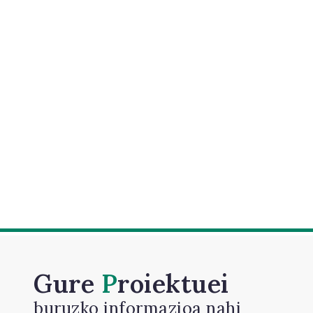
Gure
Proiektuei
buruzko informazioa nahi