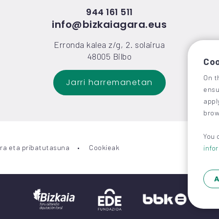
944 161 511
info@bizkaiagara.eus
Erronda kalea z/g, 2. solairua
48005 Bilbo
Coo
On t
Jarri harremanetan
ensu
appl
brow
You 
ra eta pribatutasuna
Cookieak
info
A