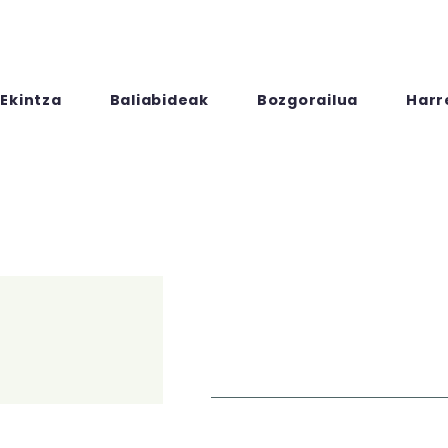
Ekintza
Baliabideak
Bozgorailua
Harr