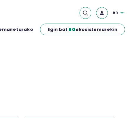
en
Egin bat
BG
ekosistemarekin
emanetarako