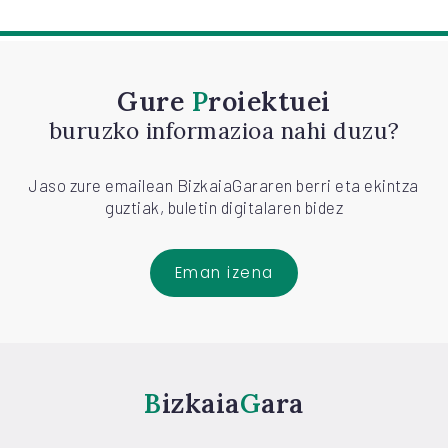
Gure
Proiektuei
buruzko informazioa nahi duzu?
Jaso zure emailean BizkaiaGararen berri eta ekintza
guztiak, buletin digitalaren bidez
Eman izena
Bizkaia
Gara