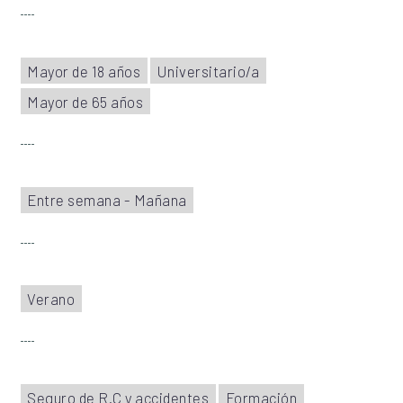
Mayor de 18 años
Universitario/a
Mayor de 65 años
Entre semana - Mañana
Verano
Seguro de R.C y accidentes
Formación