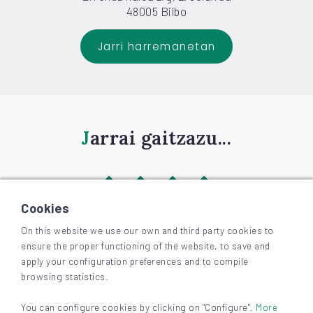
48005 Bilbo
Jarri harremanetan
Jarrai gaitzazu...
Cookies
On this website we use our own and third party cookies to
ensure the proper functioning of the website, to save and
©
2026
BIZKAIAGARA
apply your configuration preferences and to compile
Irisgarritasuna
browsing statistics.
Lege-oharra eta pribatutasuna
Cookieak
You can configure cookies by clicking on "Configure".
More