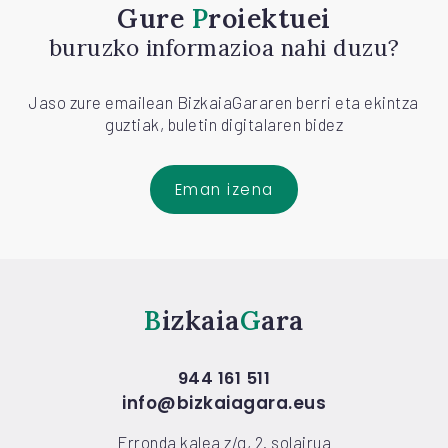
Gure
Proiektuei
buruzko informazioa nahi duzu?
Jaso zure emailean BizkaiaGararen berri eta ekintza
guztiak, buletin digitalaren bidez
Eman izena
Bizkaia
Gara
944 161 511
info@bizkaiagara.eus
Erronda kalea z/g, 2. solairua