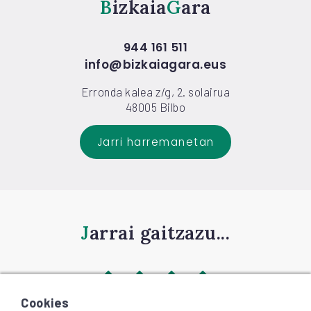
Bizkaia
Gara
944 161 511
info@bizkaiagara.eus
Erronda kalea z/g, 2. solairua
48005 Bilbo
Jarri harremanetan
Jarrai gaitzazu...
Cookies