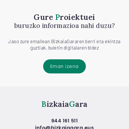
Gure
Proiektuei
buruzko informazioa nahi duzu?
Jaso zure emailean BizkaiaGararen berri eta ekintza
guztiak, buletin digitalaren bidez
Eman izena
Bizkaia
Gara
944 161 511
info@bizkaiagara.eus