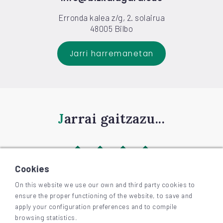
Erronda kalea z/g, 2. solairua
48005 Bilbo
Jarri harremanetan
Jarrai gaitzazu...
Cookies
On this website we use our own and third party cookies to
ensure the proper functioning of the website, to save and
©
2026
BIZKAIAGARA
apply your configuration preferences and to compile
Irisgarritasuna
browsing statistics.
Lege-oharra eta pribatutasuna