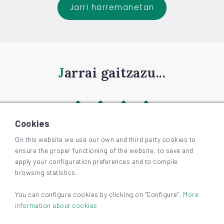
Jarri harremanetan
Jarrai gaitzazu...
Cookies
On this website we use our own and third party cookies to
ensure the proper functioning of the website, to save and
©
2026
BIZKAIAGARA
apply your configuration preferences and to compile
Irisgarritasuna
browsing statistics.
Lege-oharra eta pribatutasuna
Cookieak
You can configure cookies by clicking on "Configure".
More
information about cookies