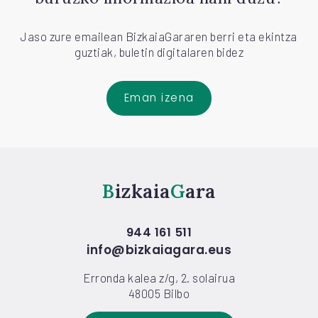
Jaso zure emailean BizkaiaGararen berri eta ekintza
guztiak, buletin digitalaren bidez
Eman izena
Bizkaia
Gara
944 161 511
info@bizkaiagara.eus
Erronda kalea z/g, 2. solairua
48005 Bilbo