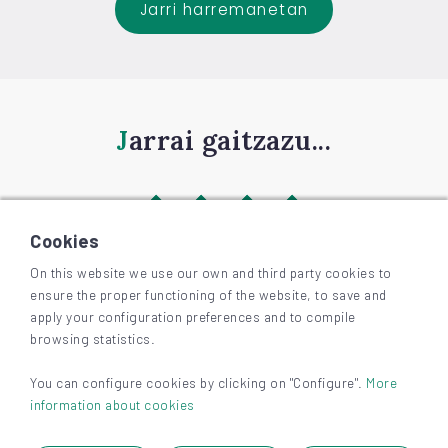
Jarri harremanetan
Jarrai gaitzazu...
Cookies
On this website we use our own and third party cookies to
ensure the proper functioning of the website, to save and
©
2026
BIZKAIAGARA
apply your configuration preferences and to compile
Irisgarritasuna
browsing statistics.
Lege-oharra eta pribatutasuna
Cookieak
You can configure cookies by clicking on "Configure".
More
information about cookies