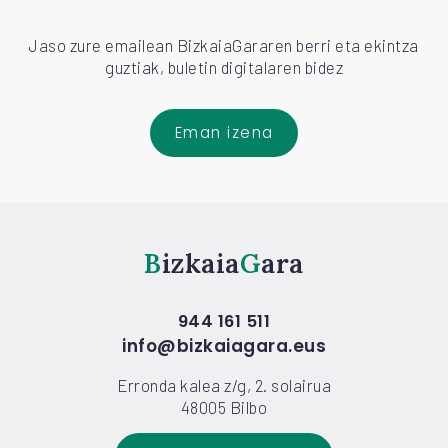
Jaso zure emailean BizkaiaGararen berri eta ekintza
guztiak, buletin digitalaren bidez
Eman izena
Bizkaia
Gara
944 161 511
info@bizkaiagara.eus
Erronda kalea z/g, 2. solairua
48005 Bilbo