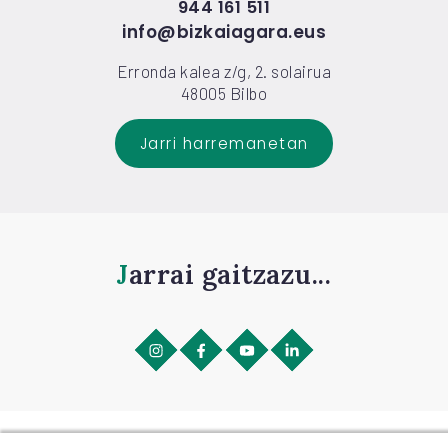
944 161 511
info@bizkaiagara.eus
Erronda kalea z/g, 2. solairua
48005 Bilbo
Jarri harremanetan
Jarrai gaitzazu...
©
2026
BIZKAIAGARA