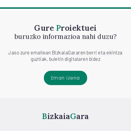
Gure
Proiektuei
buruzko informazioa nahi duzu?
Jaso zure emailean BizkaiaGararen berri eta ekintza
guztiak, buletin digitalaren bidez
Eman izena
Bizkaia
Gara