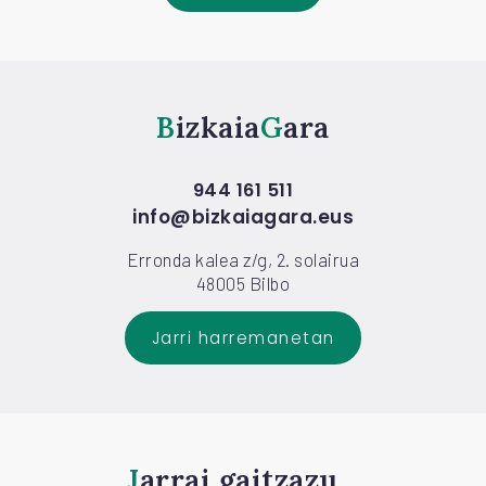
Bizkaia
Gara
944 161 511
info@bizkaiagara.eus
Erronda kalea z/g, 2. solairua
48005 Bilbo
Jarri harremanetan
Jarrai gaitzazu...