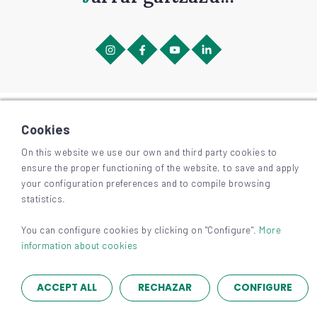
©
2026
BIZKAIAGARA
Irisgarritasuna
Cookies
Lege-oharra eta pribatutasuna
Cookieak
On this website we use our own and third party cookies to
ensure the proper functioning of the website, to save and apply
your configuration preferences and to compile browsing
statistics.
You can configure cookies by clicking on "Configure".
More
information about cookies
ACCEPT ALL
RECHAZAR
CONFIGURE