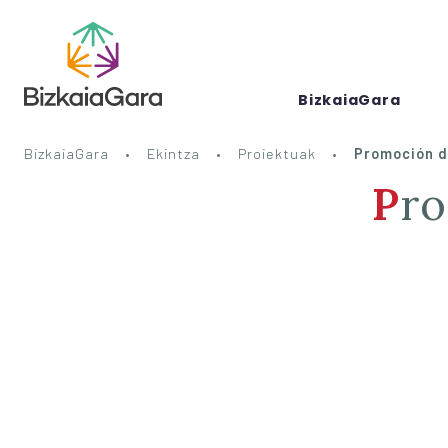
BizkaiaGara
BizkaiaGara
Ekintza
Proiektuak
Promoción de
Pr