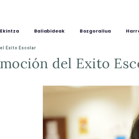
Ekintza
Baliabideak
Bozgorailua
Harr
l Exito Escolar
omoción del Exito Esc