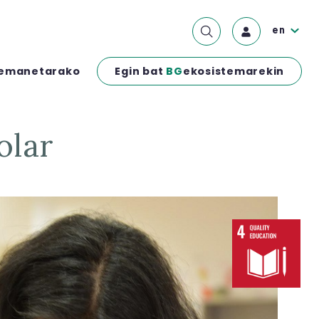
en
Egin bat
BG
ekosistemarekin
emanetarako
olar