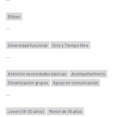
Bilbao
Diversidad funcional
Ocio y Tiempo libre
Atención necesidades básicas
Acompañamiento
Dinamización grupos
Apoyo en comunicación
Joven (18-30 años)
Menor de 18 años