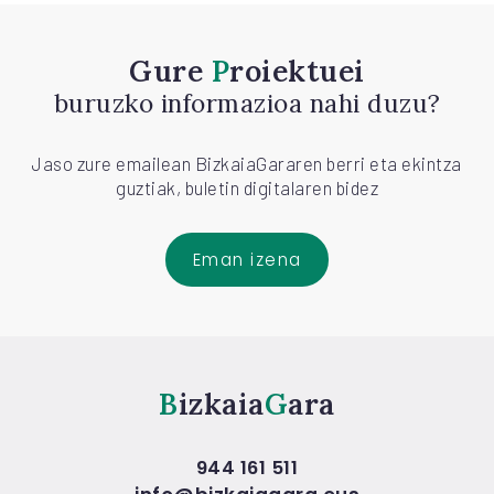
Gure
Proiektuei
buruzko informazioa nahi duzu?
Jaso zure emailean BizkaiaGararen berri eta ekintza
guztiak, buletin digitalaren bidez
Eman izena
Bizkaia
Gara
944 161 511