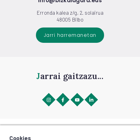
info@bizkaiagara.eus
Erronda kalea z/g, 2. solairua
48005 Bilbo
Jarri harremanetan
Jarrai gaitzazu...
©
2026
BIZKAIAGARA
Irisgarritasuna
Cookies
Lege-oharra eta pribatutasuna