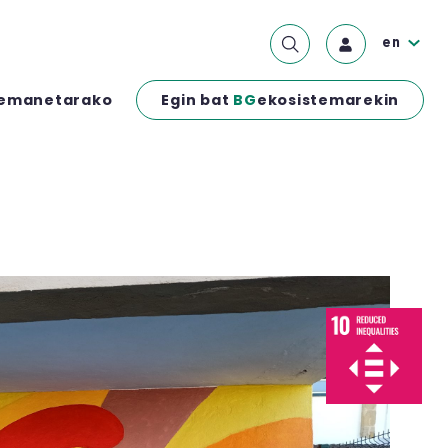
en
Egin bat
BG
ekosistemarekin
emanetarako