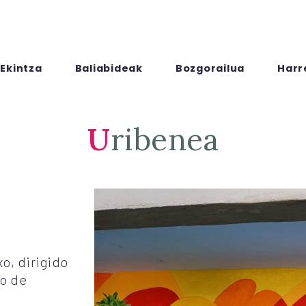
Ekintza
Baliabideak
Bozgorailua
Harr
Uribenea
o, dirigido
so de