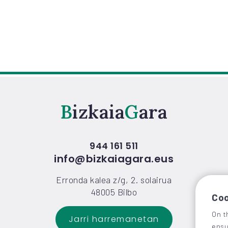
Bizkaia
Gara
944 161 511
info@bizkaiagara.eus
Erronda kalea z/g, 2. solairua
48005 Bilbo
Coo
On t
Jarri harremanetan
ensu