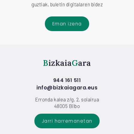
guztiak, buletin digitalaren bidez
Eman izena
Bizkaia
Gara
944 161 511
info@bizkaiagara.eus
Erronda kalea z/g, 2. solairua
48005 Bilbo
Jarri harremanetan