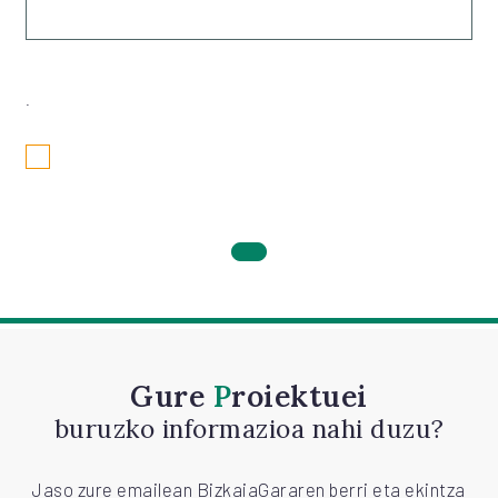
.
Gure
Proiektuei
buruzko informazioa nahi duzu?
Jaso zure emailean BizkaiaGararen berri eta ekintza