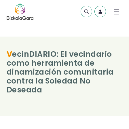
VecinDIARIO: El vecindario
como herramienta de
dinamización comunitaria
contra la Soledad No
Deseada