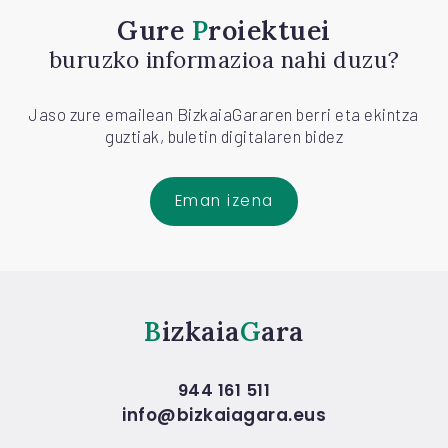
Gure
Proiektuei
buruzko informazioa nahi duzu?
Jaso zure emailean BizkaiaGararen berri eta ekintza
guztiak, buletin digitalaren bidez
Eman izena
Bizkaia
Gara
944 161 511
info@bizkaiagara.eus