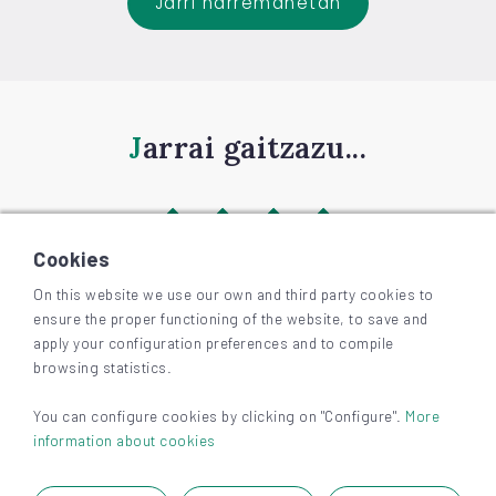
Jarri harremanetan
Jarrai gaitzazu...
Cookies
On this website we use our own and third party cookies to
ensure the proper functioning of the website, to save and
©
2026
BIZKAIAGARA
apply your configuration preferences and to compile
Irisgarritasuna
browsing statistics.
Lege-oharra eta pribatutasuna
Cookieak
You can configure cookies by clicking on "Configure".
More
information about cookies