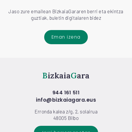
Jaso zure emailean BizkaiaGararen berri eta ekintza
guztiak, buletin digitalaren bidez
Eman izena
Bizkaia
Gara
944 161 511
info@bizkaiagara.eus
Erronda kalea z/g, 2. solairua
48005 Bilbo