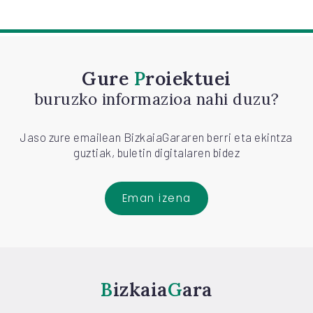
Gure
Proiektuei
buruzko informazioa nahi duzu?
Jaso zure emailean BizkaiaGararen berri eta ekintza
guztiak, buletin digitalaren bidez
Eman izena
Bizkaia
Gara