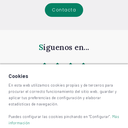
Contacta
Síguenos en...
Cookies
En esta web utilizamos cookies propias y de terceros para
procurar el correcto funcionamiento del sitio web, guardar y
©
2026
BIZKAIAGARA
aplicar tus preferencias de configuración y elaborar
Accesibilidad
estadísticas de navegación.
Aviso legal y privacidad
Cookies
Puedes configurar las cookies pinchando en "Configurar".
Más
información