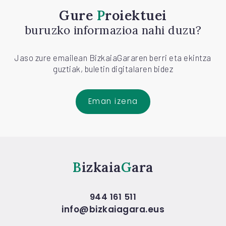
Gure
Proiektuei
buruzko informazioa nahi duzu?
Jaso zure emailean BizkaiaGararen berri eta ekintza
guztiak, buletin digitalaren bidez
Eman izena
Bizkaia
Gara
944 161 511
info@bizkaiagara.eus