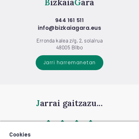
Bizkaia
Gara
944 161 511
info@bizkaiagara.eus
Erronda kalea z/g, 2. solairua
48005 Bilbo
Jarri harremanetan
Jarrai gaitzazu...
Cookies