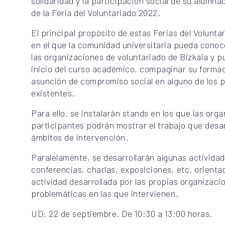
solidaridad y la participación social de su alumnad
de la Feria del Voluntariado 2022.
El principal propósito de estas Ferias del Volunta
en el que la comunidad universitaria pueda conoce
las organizaciones de voluntariado de Bizkaia y p
inicio del curso académico, compaginar su formaci
asunción de compromiso social en alguno de los 
existentes.
Para ello, se instalarán stands en los que las org
participantes podrán mostrar el trabajo que desar
ámbitos de intervención.
Paralelamente, se desarrollarán algunas activid
conferencias, charlas, exposiciones, etc. orienta
actividad desarrollada por las propias organizaci
problemáticas en las que intervienen.
UD: 22 de septiembre. De 10:30 a 13:00 horas.