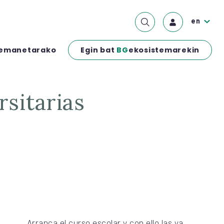
en
Egin bat
BG
ekosistemarekin
emanetarako
rsitarias
Arranca el curso escolar y con ello las ya