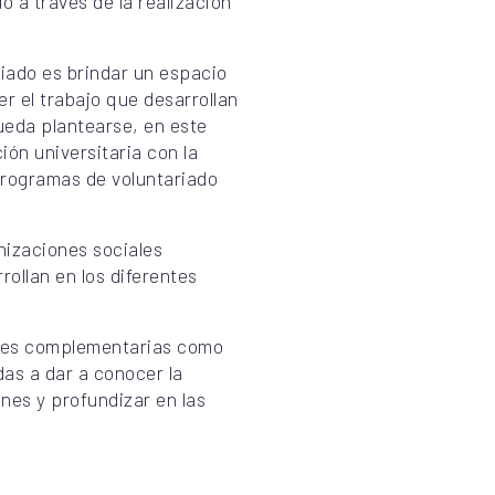
o a través de la realización
riado es brindar un espacio
r el trabajo que desarrollan
ueda plantearse, en este
ón universitaria con la
programas de voluntariado
anizaciones sociales
rollan en los diferentes
ades complementarias como
das a dar a conocer la
ones y profundizar en las