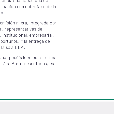
eriencia; de capacidad de
icación comunitaria; o de la
da.
omisión mixta, integrada por
al, representativas de
, institucional, empresarial,
portunos. Y la entrega de
 la sala BBK.
o, podéis leer los criterios
táis. Para presentarlas, es