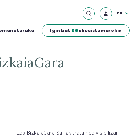
en
Egin bat
BG
ekosistemarekin
emanetarako
Los BizkaiaGara Sariak tratan de visibilizar