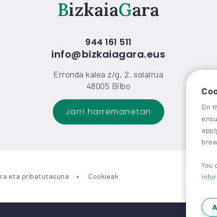
Bizkaia
Gara
944 161 511
info@bizkaiagara.eus
Erronda kalea z/g, 2. solairua
48005 Bilbo
Coo
On t
Jarri harremanetan
ensu
appl
brow
You 
ra eta pribatutasuna
Cookieak
info
A