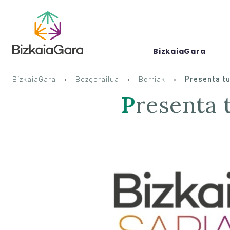
BizkaiaGara
BizkaiaGara
Bozgorailua
Berriak
Presenta tu
Presenta tu candidatura a los BizkaiaGara