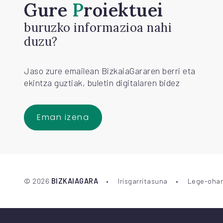
Gure
Proiektuei
buruzko informazioa nahi
duzu?
Jaso zure emailean BizkaiaGararen berri eta
ekintza guztiak, buletin digitalaren bidez
Eman izena
©
2026
BIZKAIAGARA
Irisgarritasuna
Lege-ohar