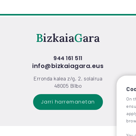
Bizkaia
Gara
944 161 511
info@bizkaiagara.eus
Erronda kalea z/g, 2. solairua
48005 Bilbo
Coo
On t
Jarri harremanetan
ensu
appl
brow
You 