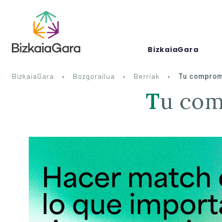
BizkaiaGara
BizkaiaGara
Bozgorailua
Berriak
Tu compromi
Tu co