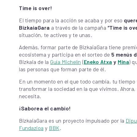
Time is over!
El tiempo para la acción se acaba y por eso
quer
BizkaiaGara
a través de la campaña
“Time is ov
situación, te actives y te unas.
Además, formar parte de BizkaiaGara tiene premio
ecosistema y participa en el sorteo de
5 menús d
Bizkaia de la
Guía Michelín
(
Eneko Atxa
y
Mina
) q
las personas que forman parte de él.
En un momento en el que todo cambia, tu tiemp
transformar la sociedad en la que vivimos. Ahora,
necesita.
¡Saborea el cambio!
BizkaiaGara es un proyecto impulsado por la
Dipu
Fundazioa
y
BBK
.