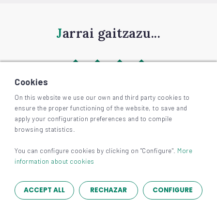
Jarrai gaitzazu...
Cookies
On this website we use our own and third party cookies to
ensure the proper functioning of the website, to save and
©
2026
BIZKAIAGARA
apply your configuration preferences and to compile
Irisgarritasuna
browsing statistics.
Lege-oharra eta pribatutasuna
Cookieak
You can configure cookies by clicking on "Configure".
More
information about cookies
ACCEPT ALL
RECHAZAR
CONFIGURE