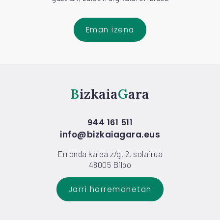
Eman izena
Bizkaia
Gara
944 161 511
info@bizkaiagara.eus
Erronda kalea z/g, 2. solairua
48005 Bilbo
Jarri harremanetan