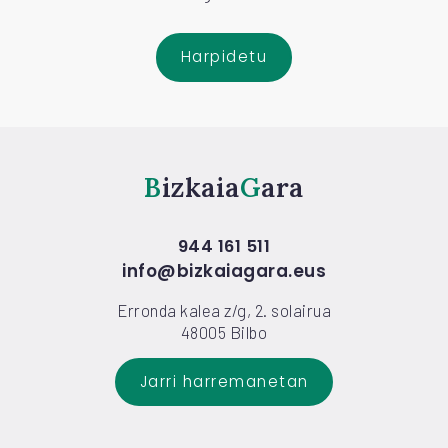
Harpidetu
Bizkaia
Gara
944 161 511
info@bizkaiagara.eus
Erronda kalea z/g, 2. solairua
48005 Bilbo
Jarri harremanetan