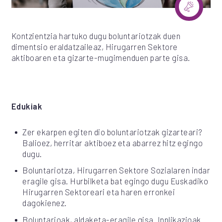
Kontzientzia hartuko dugu boluntariotzak duen
dimentsio eraldatzaileaz, Hirugarren Sektore
aktiboaren eta gizarte-mugimenduen parte gisa.
Edukiak
Zer ekarpen egiten dio boluntariotzak gizarteari?
Balioez, herritar aktiboez eta abarrez hitz egingo
dugu.
Boluntariotza, Hirugarren Sektore Sozialaren indar
eragile gisa. Hurbilketa bat egingo dugu Euskadiko
Hirugarren Sektoreari eta haren erronkei
dagokienez.
Boluntarioak, aldaketa-eragile gisa. Inplikazioak