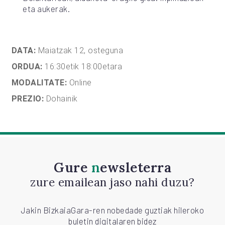
eta aukerak.
DATA:
Maiatzak 12, osteguna
ORDUA:
16:30etik 18:00etara
MODALITATE:
Online
PREZIO:
Dohainik
Gure
newsleterra
zure emailean jaso nahi duzu?
Jakin BizkaiaGara-ren nobedade guztiak hileroko
buletin digitalaren bidez