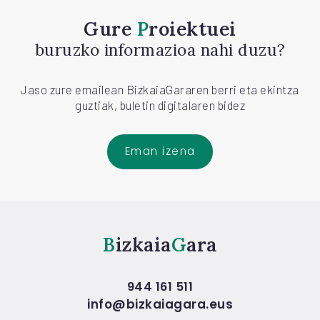
Gure
Proiektuei
buruzko informazioa nahi duzu?
Jaso zure emailean BizkaiaGararen berri eta ekintza
guztiak, buletin digitalaren bidez
Eman izena
Bizkaia
Gara
944 161 511
info@bizkaiagara.eus