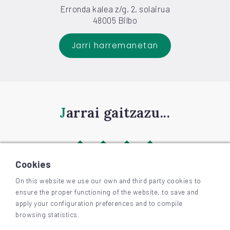
Erronda kalea z/g, 2. solairua
48005 Bilbo
Jarri harremanetan
Jarrai gaitzazu...
Cookies
On this website we use our own and third party cookies to
ensure the proper functioning of the website, to save and
©
2026
BIZKAIAGARA
apply your configuration preferences and to compile
Irisgarritasuna
browsing statistics.
Lege-oharra eta pribatutasuna
Cookieak