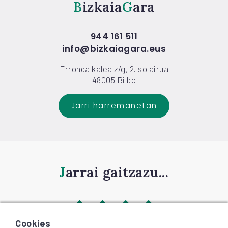
Bizkaia
Gara
944 161 511
info@bizkaiagara.eus
Erronda kalea z/g, 2. solairua
48005 Bilbo
Jarri harremanetan
Jarrai gaitzazu...
Cookies