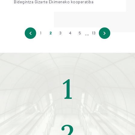
Bidegintza Gizarte Ekimeneko kooperatiba
...
1
2
3
4
5
13
1
2