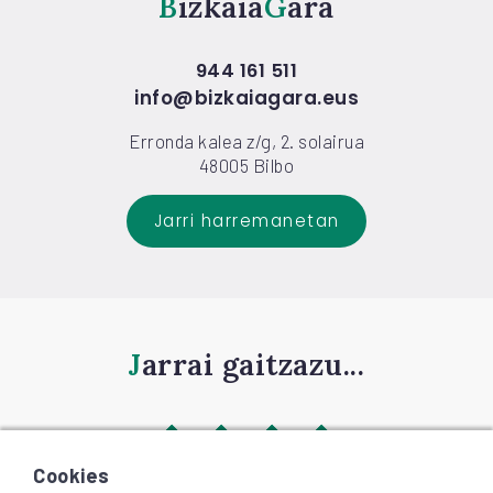
Bizkaia
Gara
944 161 511
info@bizkaiagara.eus
Erronda kalea z/g, 2. solairua
48005 Bilbo
Jarri harremanetan
Jarrai gaitzazu...
Cookies