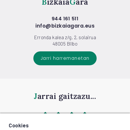
Bizkaia
Gara
944 161 511
info@bizkaiagara.eus
Erronda kalea z/g, 2. solairua
48005 Bilbo
Jarri harremanetan
Jarrai gaitzazu...
Cookies