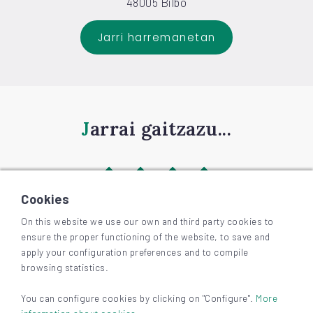
48005 Bilbo
Jarri harremanetan
Jarrai gaitzazu...
Cookies
On this website we use our own and third party cookies to
ensure the proper functioning of the website, to save and
©
2026
BIZKAIAGARA
apply your configuration preferences and to compile
Irisgarritasuna
browsing statistics.
Lege-oharra eta pribatutasuna
Cookieak
You can configure cookies by clicking on "Configure".
More