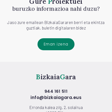
Gure
Proiektuei
buruzko informazioa nahi duzu?
Jaso zure emailean BizkaiaGararen berri eta ekintza
guztiak, buletin digitalaren bidez
Eman izena
Bizkaia
Gara
944 161 511
info@bizkaiagara.eus
Erronda kalea z/g, 2. solairua